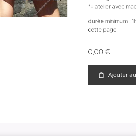
*= atelier avec ma
durée minimum : 1h
cette page
0,00
€
Ajouter au