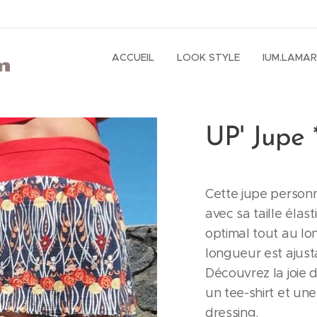
ACCUEIL
LOOK STYLE
IUM.LAMA
UP' Jupe 
Cette jupe personn
avec sa taille élas
optimal tout au lo
longueur est ajust
Découvrez la joie 
un tee-shirt et un
dressing.