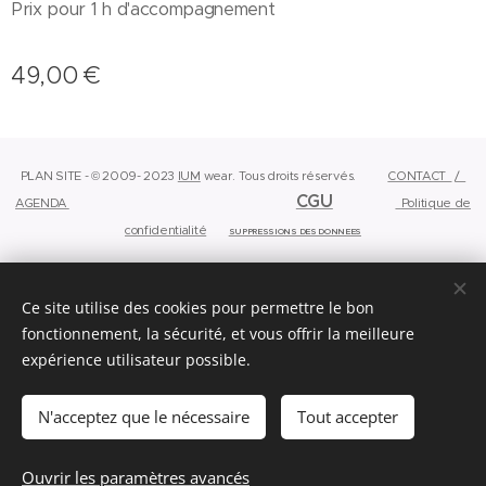
Prix pour 1 h d'accompagnement
49,00
€
PLAN SITE - © 2009- 2023
IUM
wear.
Tous droits réservés.
CONTACT
/
CGU
AGENDA
Politique de
confidentialité
SUPPRESSIONS DES DONNEES
Ce site utilise des cookies pour permettre le bon
Powered by
Webnode
Cookies
fonctionnement, la sécurité, et vous offrir la meilleure
Langues
expérience utilisateur possible.
English
Français
N'acceptez que le nécessaire
Tout accepter
Ajouter au panier
Ouvrir les paramètres avancés