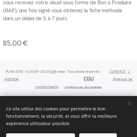
vous recevez votre visuel sous forme de Bon a Produire
(BAP), une fois signé vous obtenez la fiche méthode
dans un délais de 5 à 7 jours.
85,00
€
PLAN SITE - © 2009- 2023
IUM
wear.
Tous droits réservés.
CONTACT
/
CGU
AGENDA
Politique de
confidentialité
SUPPRESSIONS DES DONNEES
Ce site utilise des cookies pour permettre le bon
Powered by
Webnode
Cookies
fonctionnement, la sécurité, et vous offrir la meilleure
Langues
expérience utilisateur possible.
English
Français