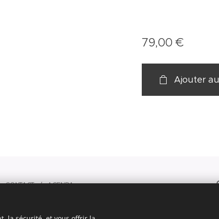
79,00
€
Ajouter au
s.
CONTACT
/ AGENDA
DONNEES
 la sécurité, et vous offrir la