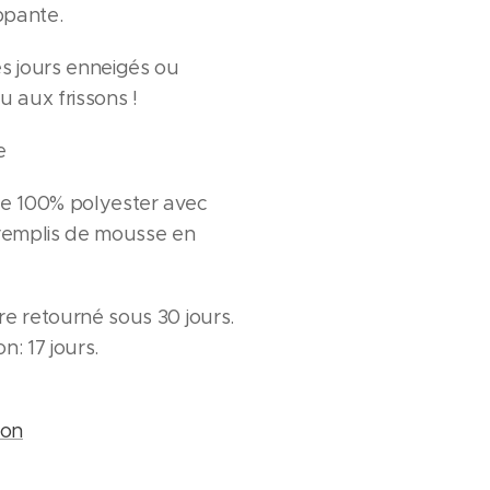
ppante.
es jours enneigés ou
u aux frissons !
e
de 100% polyester avec
 remplis de mousse en
re retourné sous 30 jours.
n: 17 jours.
ion