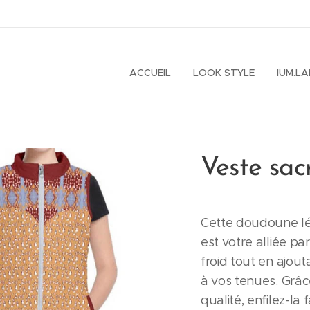
ACCUEIL
LOOK STYLE
IUM.L
Veste sac
Cette doudoune l
est votre alliée pa
froid tout en ajou
à vos tenues. Grâc
qualité, enfilez-la