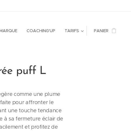
AMARQUE
COACHING'UP
TARIFS
PANIER
rée puff L
égère comme une plume
rfaite pour affronter le
tant une touche tendance
e à sa fermeture éclair de
 facilement et profitez de