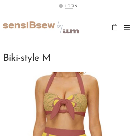
LOG
IN
Biki-style M