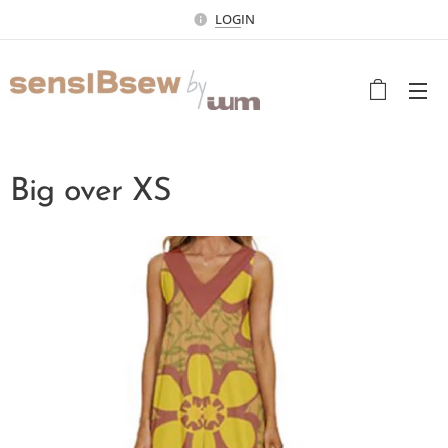
LOG
IN
Big over XS