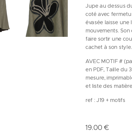
Jupe au dessus du
coté avec fermetur
évasée laisse une 
mouvements. Son 
faire sortir une co
cachet à son style.
AVEC MOTIF # (pat
en PDF, Taille du 
mesure, imprimable
et liste des matièr
ref : J19 + motifs
19.00
€