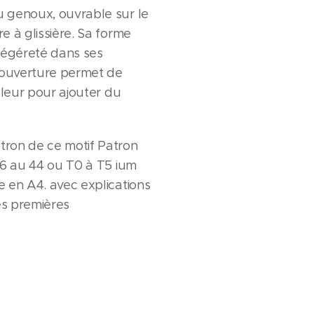
 genoux, ouvrable sur le
e à glissière. Sa forme
légéreté dans ses
ouverture permet de
uleur pour ajouter du
ron de ce motif Patron
36 au 44 ou T0 à T5 ium
 en A4. avec explications
es premières