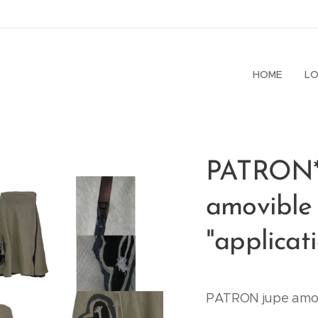
HOME
LO
PATRON*
amovible
"applicat
PATRON jupe amov