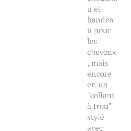
u et
bandea
u pour
les
cheveux
, mais
encore
en un
"collant
à trou"
stylé
avec