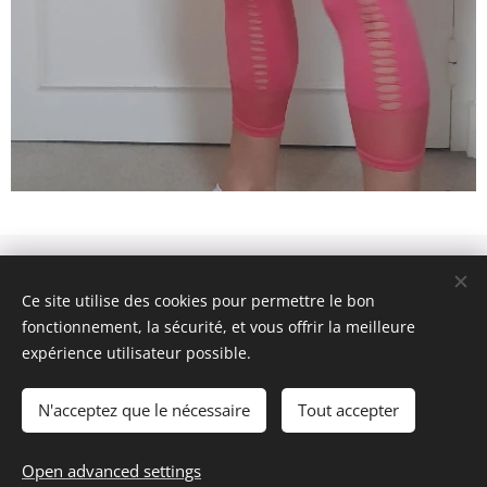
PLAN SITE - © 2009- 2023
IUM
wear.
Tous droits réservés.
CONTACT
/
CGU
Ce site utilise des cookies pour permettre le bon
AGENDA
Politique de
fonctionnement, la sécurité, et vous offrir la meilleure
confidentialité
SUPPRESSIONS DES DONNEES
expérience utilisateur possible.
N'acceptez que le nécessaire
Tout accepter
Powered by
Webnode
Cookies
Languages
Open advanced settings
English
Français