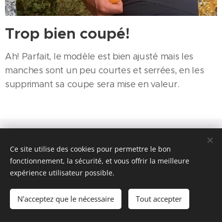
Trop bien coupé!
Ah! Parfait, le modèle est bien ajusté mais les
manches sont un peu courtes et serrées, en les
supprimant sa coupe sera mise en valeur.
PLAN SITE - © 2009- 2023
IUM
wear.
Tous droits réservés.
CONTACT
/
CGU
Ce site utilise des cookies pour permettre le bon
AGENDA
Politique de
fonctionnement, la sécurité, et vous offrir la meilleure
confidentialité
SUPPRESSIONS DES DONNEES
expérience utilisateur possible.
N'acceptez que le nécessaire
Tout accepter
Powered by
Webnode
Cookies
Languages